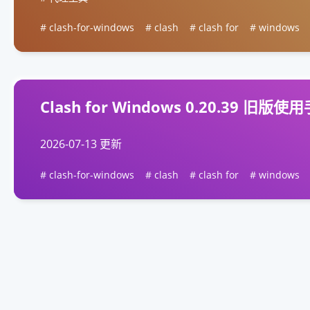
clash-for-windows
clash
clash for
windows
Clash for Windows 0.20.39 旧版使
2026-07-13 更新
clash-for-windows
clash
clash for
windows