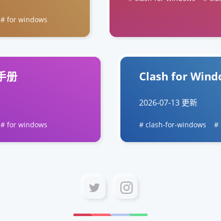
for windows
用手册
Clash for 
2026-07-13 更新
for windows
clash-for-windows