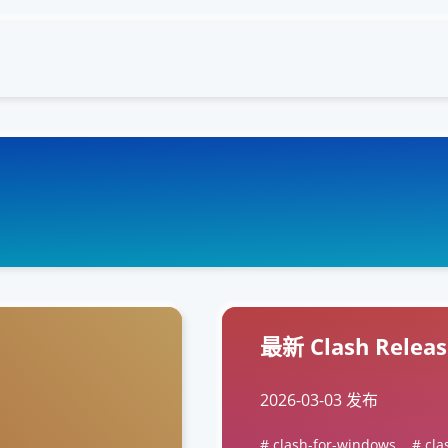
最新 Clash Rel
2026-03-03 发布
clash-for-windows
cla