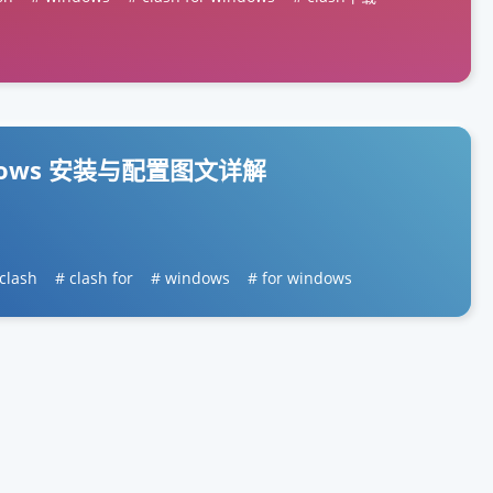
Windows 安装与配置图文详解
clash
clash for
windows
for windows