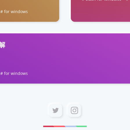
for windows
详解
for windows