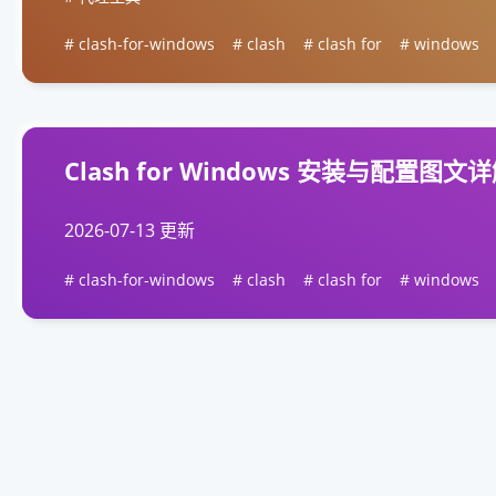
clash-for-windows
clash
clash for
windows
Clash for Windows 安装与配置图文
2026-07-13 更新
clash-for-windows
clash
clash for
windows